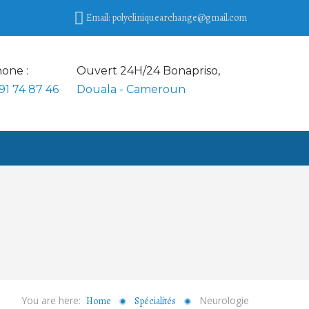
Email: polycliniquearchange@gmail.com
one :
Ouvert 24H/24 Bonapriso,
91 74 87 46
Douala - Cameroun
You are here:
Neurologie
Home
Spécialités