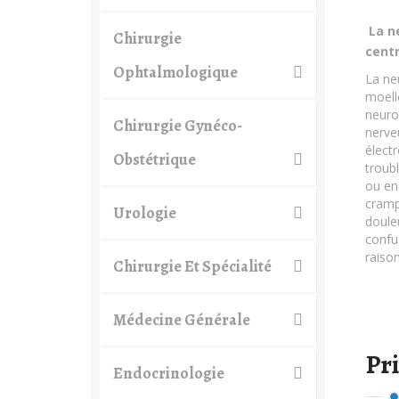
La ne
Chirurgie
centr
Ophtalmologique
La ne
moelle
neuro
Chirurgie Gynéco-
nerve
élect
Obstétrique
troubl
ou en
crampe
Urologie
douleu
confu
raiso
Chirurgie Et Spécialité
Médecine Générale
Pr
Endocrinologie