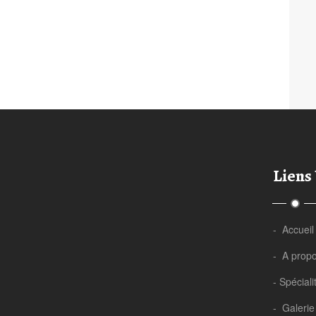
Liens 
- Accueil
- A prop
- Spéciali
- Galerie