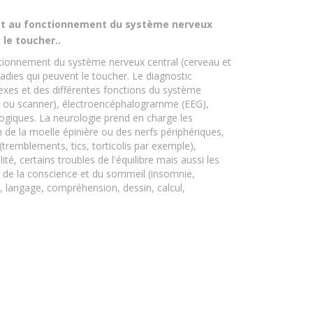
e et au fonctionnement du système nerveux
le toucher..
nctionnement du système nerveux central (cerveau et
adies qui peuvent le toucher. Le diagnostic
exes et des différentes fonctions du système
RM ou scanner), électroencéphalogramme (EEG),
iques. La neurologie prend en charge les
on de la moelle épinière ou des nerfs périphériques,
emblements, tics, torticolis par exemple),
té, certains troubles de l'équilibre mais aussi les
es de la conscience et du sommeil (insomnie,
, langage, compréhension, dessin, calcul,