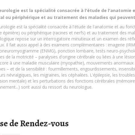
urologie est la spécialité consacrée à l'étude de l'anatomi
al ou périphérique et au traitement des maladies qui peuvent 
urologie est la spécialité consacrée à l'étude de l'anatomie et au fo
 épinière) ou périphérique (racines et nerfs) et au traitement des mal
logique repose sur un interrogatoire minutieux et un examen des réfl
ux. Il fait aussi appel à des examens complémentaires : imagerie (I
roneuromyogramme (ENMG), ponction lombaire, tests neuro-psycholog
es de la motricité – paralysies d'origine cérébrale ou liées à une lési
core à une maladie musculaire (myopathie), mouvements anormaux (tr
s – et de la sensibilité : fourmillements, engourdissements, insensibili
rs névralgiques, les migraines, les céphalées. L'épilepsie, les troubl
sion mentale) et les perturbations des fonctions cérébrales (mémoire
nnement...) sont aussi du ressort du neurologue.
ise de Rendez-vous