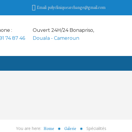
Email: polycliniquearchange@gmail.com
one :
Ouvert 24H/24 Bonapriso,
91 74 87 46
Douala - Cameroun
You are here:
Spécialités
Home
Galerie