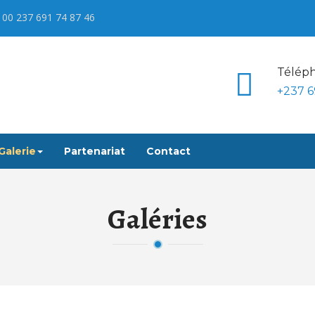
 00 237 691 74 87 46
Téléph
+237 6
Galerie
Partenariat
Contact
Galéries