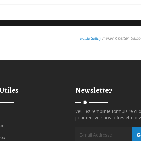
makes it better. Balb
Joomla Gallery
Utiles
Newsletter
Veuillez remplir le formulaire ci
pour recevoir nos offres et nouv
os
G
tés