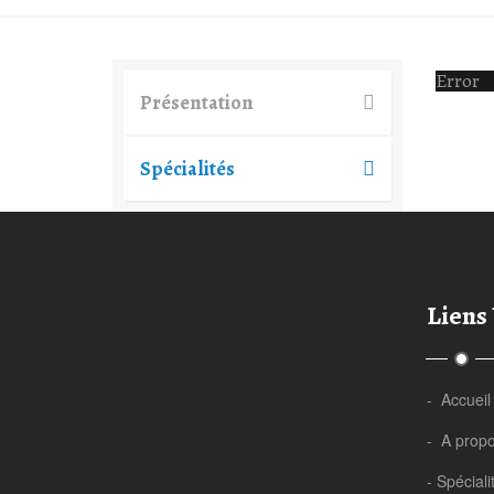
Error
Présentation
Spécialités
Liens 
- Accueil
- A prop
- Spéciali