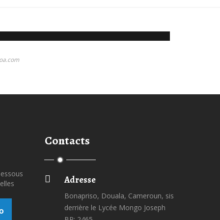
ooa.com
Contacts
-dessous
Adresse
elles
Bonapriso, Douala, Cameroun, sis
derrière le Lycée Mongo Joseph
o
BP: 2465